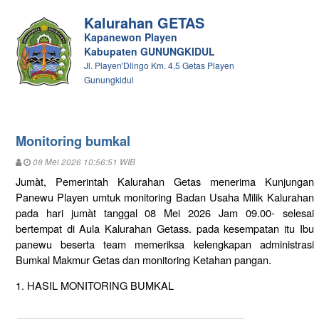
Kalurahan GETAS
Kapanewon Playen
Kabupaten GUNUNGKIDUL
Jl. Playen'Dlingo Km. 4,5 Getas Playen
Gunungkidul
Monitoring bumkal
08 Mei 2026 10:56:51 WIB
Jumàt, Pemerintah Kalurahan Getas menerima Kunjungan
Panewu Playen umtuk monitoring Badan Usaha Milik Kalurahan
pada hari jumàt tanggal 08 Mei 2026 Jam 09.00- selesai
bertempat di Aula Kalurahan Getass. pada kesempatan itu Ibu
panewu beserta team memeriksa kelengkapan administrasi
Bumkal Makmur Getas dan monitoring Ketahan pangan.
1. HASIL MONITORING BUMKAL